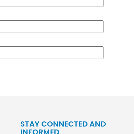
STAY CONNECTED AND
INFORMED