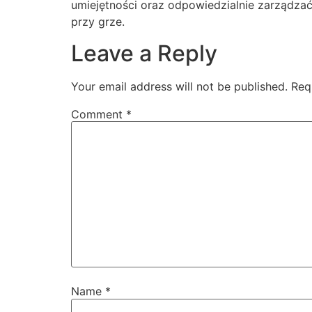
umiejętności oraz odpowiedzialnie zarządza
przy grze.
Leave a Reply
Your email address will not be published.
Req
Comment
*
Name
*