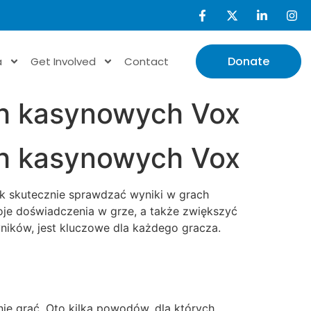
Donate
a
Get Involved
Contact
ch kasynowych Vox
ch kasynowych Vox
jak skutecznie sprawdzać wyniki w grach
je doświadczenia w grze, a także zwiększyć
yników, jest kluczowe dla każdego gracza.
e grać. Oto kilka powodów, dla których