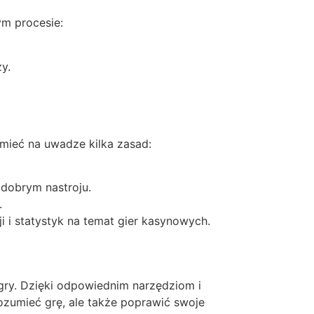
m procesie:
y.
mieć na uwadze kilka zasad:
 dobrym nastroju.
.
 i statystyk na temat gier kasynowych.
ry. Dzięki odpowiednim narzędziom i
ozumieć grę, ale także poprawić swoje