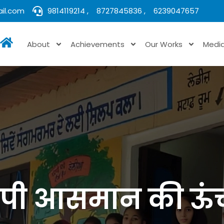
il.com
9814119214 ,
8727845836 ,
6239047657
About
Achievements
Our Works
Medi
ापी आसमान की ऊंच