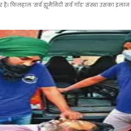
चार है। फिलहाल ‘सर्व ह्यूमैनिटी सर्व गॉड’ संस्था उसका इल