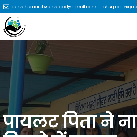
servehumanityservegod@gmail.com ,
shsg.cce@gma
पायलट पिता ने न