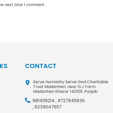
the next time I comment.
NKS
CONTACT
Serve Humanity Serve God Charitable
Trust Madanheri, near G.J Farm
Madanheri Kharar 140301, Punjab
9814119214 ,
8727845836
,
6239047657