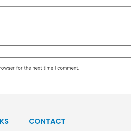
rowser for the next time I comment.
NKS
CONTACT