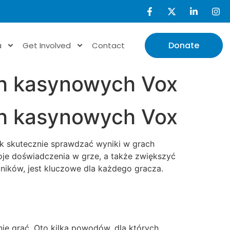
Donate
a
Get Involved
Contact
ch kasynowych Vox
ch kasynowych Vox
jak skutecznie sprawdzać wyniki w grach
je doświadczenia w grze, a także zwiększyć
yników, jest kluczowe dla każdego gracza.
e grać. Oto kilka powodów, dla których