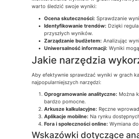
warto śledzić swoje wyniki:
Ocena skuteczności:
Sprawdzanie wynikó
Identyfikowanie trendów:
Dzięki regul
przyszłych wyników.
Zarządzanie budżetem:
Analizując wyni
Uniwersalność informacji:
Wyniki mogą 
Jakie narzędzia wyko
Aby efektywnie sprawdzać wyniki w grach kasy
najpopularniejszych narzędzi:
Oprogramowanie analityczne:
Można ko
bardzo pomocne.
Arkusze kalkulacyjne:
Ręczne wprowadza
Aplikacje mobilne:
Na rynku dostępnych 
Fora i społeczności online:
Wymiana doś
Wskazówki dotyczące ana