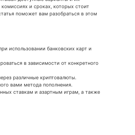
 комиссиях и сроках, которых стоит
 статья поможет вам разобраться в этом
ри использовании банковских карт и
роваться в зависимости от конкретного
через различные криптовалюты.
ого вами метода пополнения.
ных ставкам и азартным играм, а также