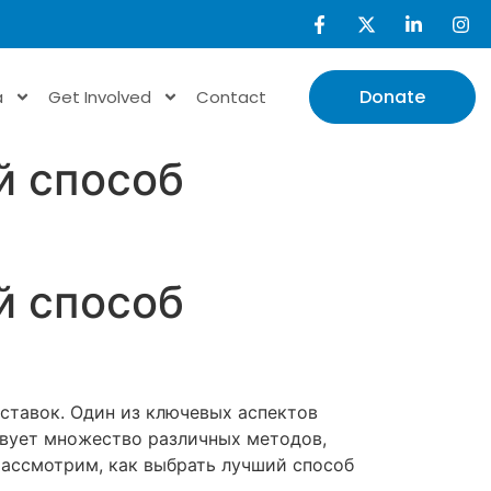
Donate
a
Get Involved
Contact
й способ
й способ
ставок. Один из ключевых аспектов
твует множество различных методов,
рассмотрим, как выбрать лучший способ