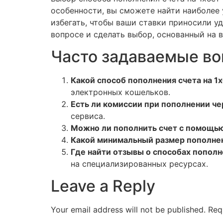
особенности, вы сможете найти наиболее 
избегать, чтобы ваши ставки приносили у
вопросе и сделать выбор, основанный на 
Часто задаваемые во
Какой способ пополнения счета на 
электронных кошельков.
Есть ли комиссии при пополнении ч
сервиса.
Можно ли пополнить счет с помощь
Какой минимальный размер пополнен
Где найти отзывы о способах пополн
на специализированных ресурсах.
Leave a Reply
Your email address will not be published.
Req