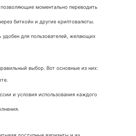
, позволяющие моментально переводить
через биткойн и другие криптовалюты.
ь удобен для пользователей, желающих
правильный выбор. Вот основные из них:
те.
ссии и условия использования каждого
олнения.
читывая доступные варианты и их