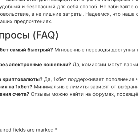
удобный и безопасный для себя способ. Не забывайте о
довольствие, а не лишние затраты. Надеемся, что наша
ваших предпочтениях.
просы (FAQ)
1хбет самый быстрый?
Мгновенные переводы доступны п
ерез электронные кошельки?
Да, комиссии могут варьи
ю криптовалюты?
Да, 1хбет поддерживает пополнение 
ия на 1хбет?
Минимальные лимиты зависят от выбранн
ения счета?
Отзывы можно найти на форумах, посвящён
uired fields are marked
*