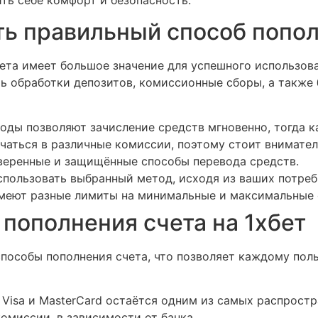
ить себе комфорт и безопасность.
ь правильный способ попол
ета имеет большое значение для успешного использова
ть обработки депозитов, комиссионные сборы, а также
ды позволяют зачисление средств мгновенно, тогда ка
чаться в различные комиссии, поэтому стоит внимател
веренные и защищённые способы перевода средств.
спользовать выбранный метод, исходя из ваших потреб
меют разные лимиты на минимальные и максимальные 
пополнения счета на 1хбет
способы пополнения счета, что позволяет каждому по
Visa и MasterCard остаётся одним из самых распростр
комиссии, в зависимости от банка.