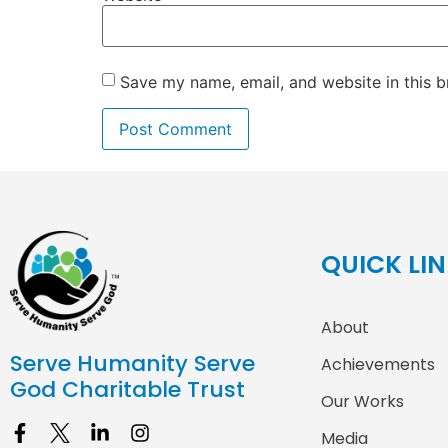
Save my name, email, and website in this b
QUICK LI
About
Serve Humanity Serve
Achievements
God Charitable Trust
Our Works
Media