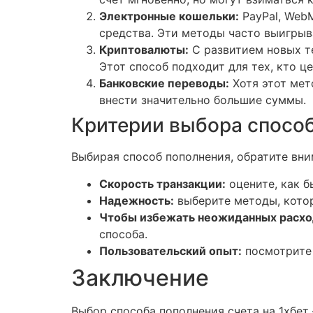
Электронные кошельки:
PayPal, Web
средства. Эти методы часто выигрыв
Криптовалюты:
С развитием новых те
Этот способ подходит для тех, кто ц
Банковские переводы:
Хотя этот мет
внести значительно большие суммы.
Критерии выбора спосо
Выбирая способ пополнения, обратите вни
Скорость транзакции:
оцените, как б
Надежность:
выберите методы, котор
Чтобы избежать неожиданных расхо
способа.
Пользовательский опыт:
посмотрите 
Заключение
Выбор способа пополнения счета на 1хбет