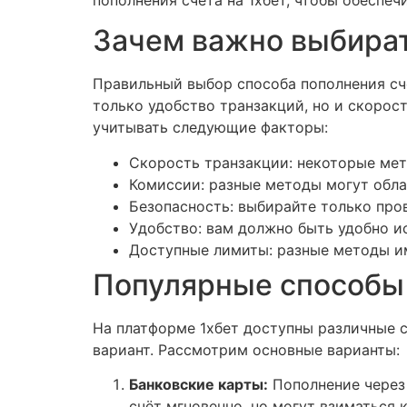
пополнения счета на 1хбет, чтобы обеспеч
Зачем важно выбират
Правильный выбор способа пополнения сч
только удобство транзакций, но и скорос
учитывать следующие факторы:
Скорость транзакции: некоторые мето
Комиссии: разные методы могут обла
Безопасность: выбирайте только про
Удобство: вам должно быть удобно и
Доступные лимиты: разные методы и
Популярные способы 
На платформе 1хбет доступны различные 
вариант. Рассмотрим основные варианты:
Банковские карты:
Пополнение через 
счёт мгновенно, но могут взиматься 